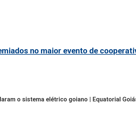
remiados no maior evento de cooperat
gião
am o sistema elétrico goiano | Equatorial Goiá