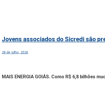
Jovens associados do Sicredi são p
28 de julho, 2026
Jornal A Tribuna
Jornal mais completo de Noticias e Informações de Rio Verde e Re
MAIS ENERGIA GOIÁS. Como R$ 6,8 bilhões mudar