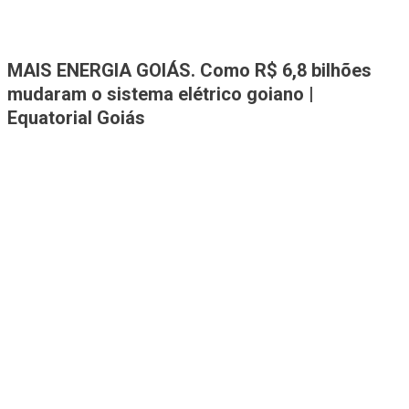
Jornal A Tribuna
Jornal mais completo de Noticias e Informações de Rio Verde e
MAIS ENERGIA GOIÁS. Como R$ 6,8 bilhões
Região
mudaram o sistema elétrico goiano |
Equatorial Goiás