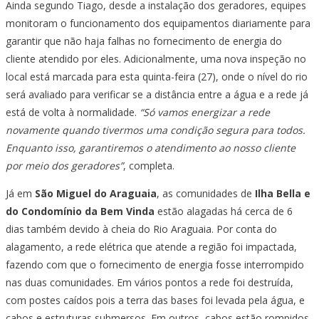
Ainda segundo Tiago, desde a instalação dos geradores, equipes
monitoram o funcionamento dos equipamentos diariamente para
garantir que não haja falhas no fornecimento de energia do
cliente atendido por eles. Adicionalmente, uma nova inspeção no
local está marcada para esta quinta-feira (27), onde o nível do rio
será avaliado para verificar se a distância entre a água e a rede já
está de volta à normalidade.
“Só vamos energizar a rede
novamente quando tivermos uma condição segura para todos.
Enquanto isso, garantiremos o atendimento ao nosso cliente
por meio dos geradores”
, completa.
Já em
São Miguel do Araguaia
, as comunidades de
Ilha Bella e
do Condomínio da Bem Vinda
estão alagadas há cerca de 6
dias também devido à cheia do Rio Araguaia. Por conta do
alagamento, a rede elétrica que atende a região foi impactada,
fazendo com que o fornecimento de energia fosse interrompido
nas duas comunidades. Em vários pontos a rede foi destruída,
com postes caídos pois a terra das bases foi levada pela água, e
cabos e estruturas submersos. Em outros, cabos estão rompidos