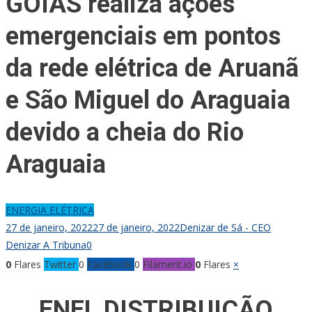
GOIÁS realiza ações
emergenciais em pontos
da rede elétrica de Aruanã
e São Miguel do Araguaia
devido a cheia do Rio
Araguaia
ENERGIA ELÉTRICA
27 de janeiro, 2022
27 de janeiro, 2022
Denizar de Sá - CEO
Denizar A Tribuna
0
0
Flares
Twitter
0
Facebook
0
Filament.io
0
Flares
×
ENEL DISTRIBUIÇÃO