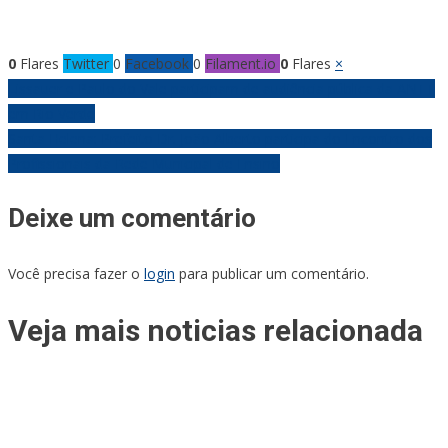
0
Flares
Twitter
0
Facebook
0
Filament.io
0
Flares
×
Navegação
Lissauer e Paulo do Vale participam de audiência pública da ANTT
em Rio Verde
de
Santa Helena: Prefeito Dr. João Alberto participa do Encontro dos
Profissionais da Rede Municipal de Ensino
Post
Deixe um comentário
Você precisa fazer o
login
para publicar um comentário.
Veja mais noticias relacionada