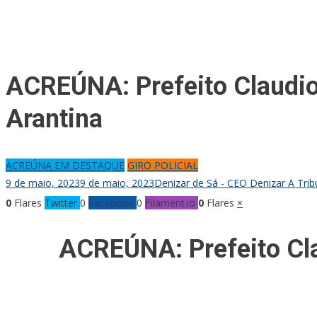
ACREÚNA: Prefeito Claudiom
Arantina
ACREÚNA EM DESTAQUE
GIRO POLICIAL
9 de maio, 2023
9 de maio, 2023
Denizar de Sá - CEO Denizar A Tri
0
Flares
Twitter
0
Facebook
0
Filament.io
0
Flares
×
ACREÚNA: Prefeito Clau