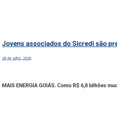
Jovens associados do Sicredi são p
28 de julho, 2026
Jornal A Tribuna
Jornal mais completo de Noticias e Informações de Rio Verde e Re
MAIS ENERGIA GOIÁS. Como R$ 6,8 bilhões mudar