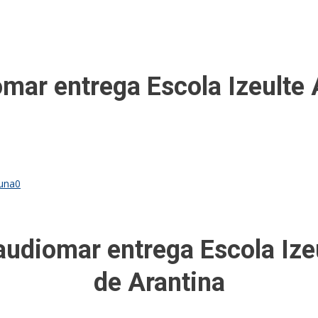
ar entrega Escola Izeulte A
buna
0
diomar entrega Escola Izeu
de Arantina