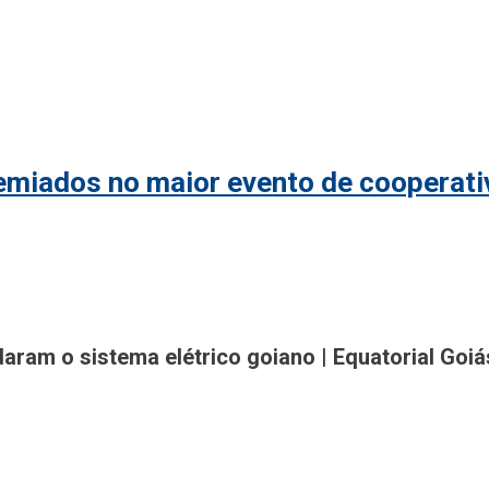
remiados no maior evento de cooperat
gião
am o sistema elétrico goiano | Equatorial Goiá