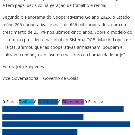
e têm papel decisivo na geração de trabalho e renda.
Segundo o Panorama do Cooperativismo Goiano 2025, o Estado
reúne 266 cooperativas e mais de 666 mil cooperados, com um
crescimento de 23,7% nos últimos cinco anos. Sobre o modelo do
sistema, o presidente nacional do Sistema OCB, Márcio Lopes de
Freitas, afirmou que “as cooperativas armazenam, poupam e
cultivam confiança – o insumo mais raro da humanidade hoje”.
Fotos: Jota Eurípedes
Vice-Governadoria – Governo de Goiás
0
Flares
Twitter
0
Facebook
0
Filament.io
0
Flares
×
Navegação
Daniel Vilela recebe comitiva chinesa e apresenta potencial de
Goiás para instalação de novas indústrias
de
Daniel Vilela defende expansão do Programa Despertar e reforça
política de prevenção na saúde goiana
Post