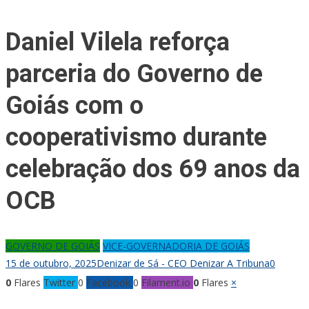
Daniel Vilela reforça
parceria do Governo de
Goiás com o
cooperativismo durante
celebração dos 69 anos da
OCB
GOVERNO DE GOIÁS
VICE-GOVERNADORIA DE GOIÁS
15 de outubro, 2025
Denizar de Sá - CEO Denizar A Tribuna
0
0
Flares
Twitter
0
Facebook
0
Filament.io
0
Flares
×