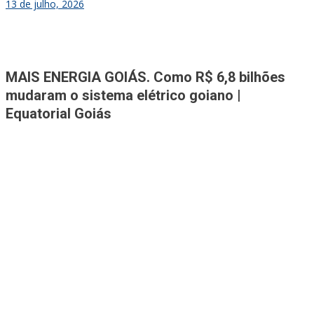
13 de julho, 2026
Jornal A Tribuna
Jornal mais completo de Noticias e Informações de Rio Verde e
MAIS ENERGIA GOIÁS. Como R$ 6,8 bilhões
Região
mudaram o sistema elétrico goiano |
Equatorial Goiás