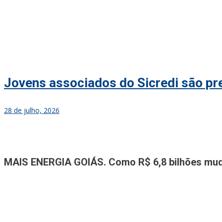
Jovens associados do Sicredi são p
28 de julho, 2026
Jornal A Tribuna
Jornal mais completo de Noticias e Informações de Rio Verde e Re
MAIS ENERGIA GOIÁS. Como R$ 6,8 bilhões mudar