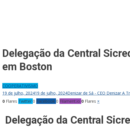
Delegação da Central Sicre
em Boston
COOPERATIVISMO
19 de julho, 2024
19 de julho, 2024
Denizar de Sá - CEO Denizar A T
0
Flares
Twitter
0
Facebook
0
Filament.io
0
Flares
×
Delegação da Central Sicr