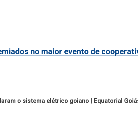
remiados no maior evento de cooperat
gião
am o sistema elétrico goiano | Equatorial Goiá