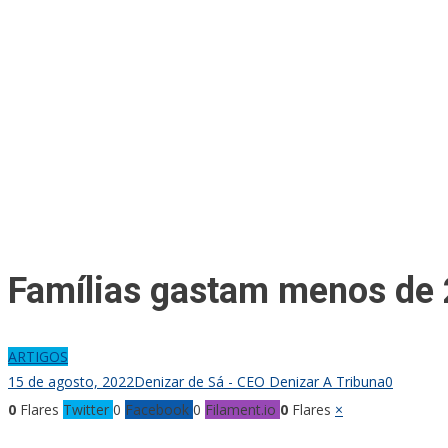
Famílias gastam menos de 
ARTIGOS
15 de agosto, 2022
Denizar de Sá - CEO Denizar A Tribuna
0
0
Flares
Twitter
0
Facebook
0
Filament.io
0
Flares
×