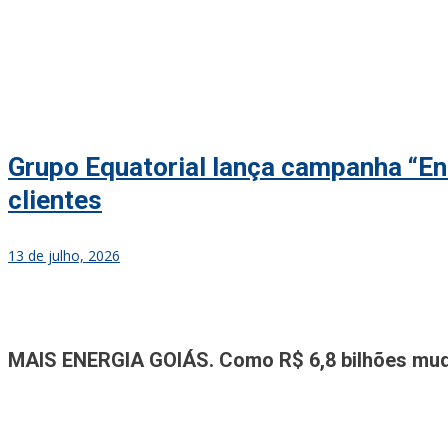
Grupo Equatorial lança campanha “Ene
clientes
13 de julho, 2026
Jornal A Tribuna
Jornal mais completo de Noticias e Informações de Rio Verde e Re
MAIS ENERGIA GOIÁS. Como R$ 6,8 bilhões mudar