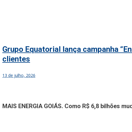
Grupo Equatorial lança campanha “Ene
clientes
13 de julho, 2026
Jornal A Tribuna
Jornal mais completo de Noticias e Informações de Rio Verde e Re
MAIS ENERGIA GOIÁS. Como R$ 6,8 bilhões mudar