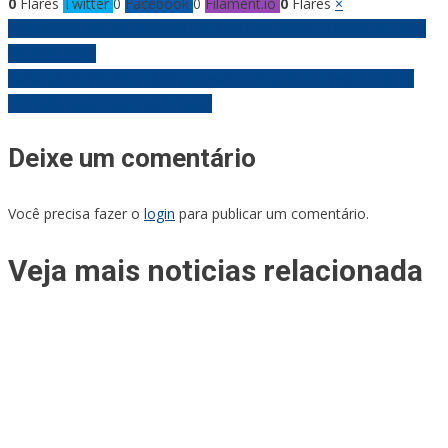
0
Flares
Twitter
0
Facebook
0
Filament.io
0
Flares
×
Navegação
Profissional de pré-vendas? Entenda tudo sobre o cargo e a arte
da persuasão
de
Saiba agora mesmo como se manter seguro e competitivo no
mercado caso haja imprevistos
Post
Deixe um comentário
Você precisa fazer o
login
para publicar um comentário.
Veja mais noticias relacionada