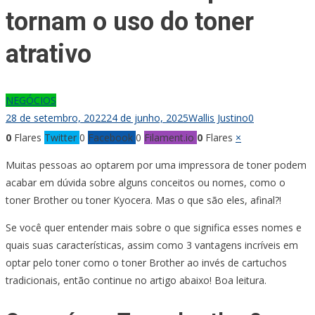
tornam o uso do toner
atrativo
NEGÓCIOS
28 de setembro, 2022
24 de junho, 2025
Wallis Justino
0
0
Flares
Twitter
0
Facebook
0
Filament.io
0
Flares
×
Muitas pessoas ao optarem por uma impressora de toner podem
acabar em dúvida sobre alguns conceitos ou nomes, como o
toner Brother ou toner Kyocera. Mas o que são eles, afinal?!
Se você quer entender mais sobre o que significa esses nomes e
quais suas características, assim como 3 vantagens incríveis em
optar pelo toner como o toner Brother ao invés de cartuchos
tradicionais, então continue no artigo abaixo! Boa leitura.