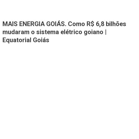
Jornal A Tribuna
Jornal mais completo de Noticias e Informações de Rio Verde e
MAIS ENERGIA GOIÁS. Como R$ 6,8 bilhões
Região
mudaram o sistema elétrico goiano |
Equatorial Goiás