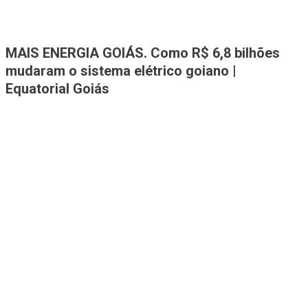
Jornal A Tribuna
Jornal mais completo de Noticias e Informações de Rio Verde e
MAIS ENERGIA GOIÁS. Como R$ 6,8 bilhões
Região
mudaram o sistema elétrico goiano |
Equatorial Goiás