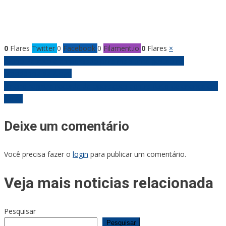
0
Flares
Twitter
0
Facebook
0
Filament.io
0
Flares
×
Navegação
Bruno Peixoto é empossado para mais uma gestão na
presidência da Alego
de
Janeiro registra recorde de operações contra furto de energia em
Goiás
Post
Deixe um comentário
Você precisa fazer o
login
para publicar um comentário.
Veja mais noticias relacionada
Pesquisar
Pesquisar