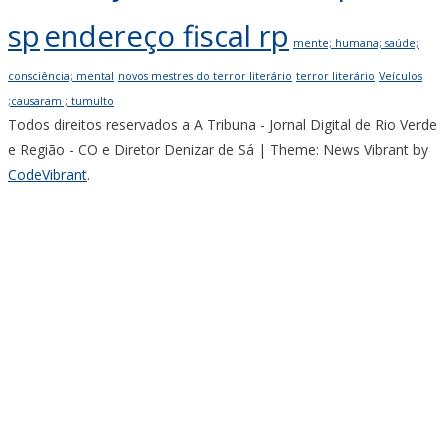
sp
endereço fiscal rp
mente; humana; saúde;
consciência; mental
novos mestres do terror literário
terror literário
Veículos
;causaram ; tumulto
Todos direitos reservados a A Tribuna - Jornal Digital de Rio Verde
e Região - CO e Diretor Denizar de Sá
|
Theme: News Vibrant by
CodeVibrant
.