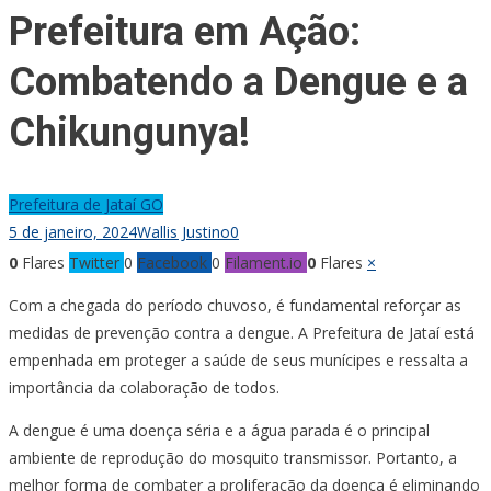
Prefeitura em Ação:
Combatendo a Dengue e a
Chikungunya!
Prefeitura de Jataí GO
5 de janeiro, 2024
Wallis Justino
0
0
Flares
Twitter
0
Facebook
0
Filament.io
0
Flares
×
Com a chegada do período chuvoso, é fundamental reforçar as
medidas de prevenção contra a dengue. A Prefeitura de Jataí está
empenhada em proteger a saúde de seus munícipes e ressalta a
importância da colaboração de todos.
A dengue é uma doença séria e a água parada é o principal
ambiente de reprodução do mosquito transmissor. Portanto, a
melhor forma de combater a proliferação da doença é eliminando