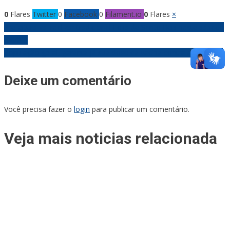
0
Flares
Twitter
0
Facebook
0
Filament.io
0
Flares
×
Navegação
Prefeitura vai realizar tradicional Folia de Santo Reis neste sábado
(06/01)
de
População geral, garanta já sua dose da vacina contra a Covid-19
Post
Deixe um comentário
Você precisa fazer o
login
para publicar um comentário.
Veja mais noticias relacionada