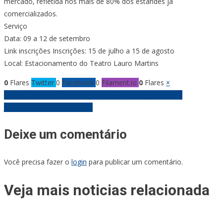
mercado, refletida nos mais de 80% dos estandes já
comercializados.
Serviço
Data: 09 a 12 de setembro
Link inscrições Inscrições: 15 de julho a 15 de agosto
Local: Estacionamento do Teatro Lauro Martins
0
Flares
Twitter
0
Facebook
0
Filament.io
0
Flares
×
Navegação
Santa Helena de Goiás: A cidadania mais perto de você!
JORNAL A TRIBUNA Nº 338
de
Deixe um comentário
Post
Você precisa fazer o
login
para publicar um comentário.
Veja mais noticias relacionada