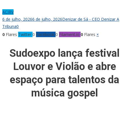
ACIRV
6 de julho, 2026
6 de julho, 2026
Denizar de Sá - CEO Denizar A
Tribuna
0
0
Flares
Twitter
0
Facebook
0
Filament.io
0
Flares
×
Sudoexpo lança festival
Louvor e Violão e abre
espaço para talentos da
música gospel