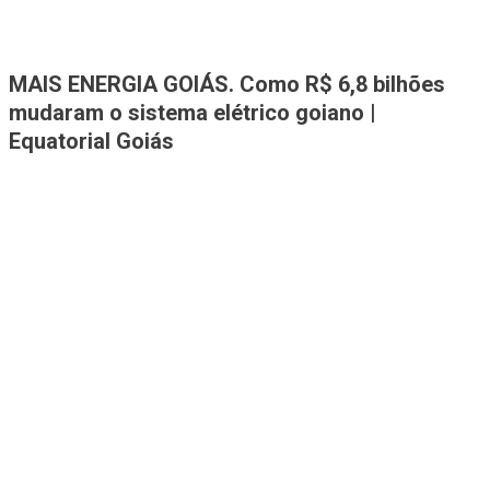
Jornal A Tribuna
Jornal mais completo de Noticias e Informações de Rio Verde e
MAIS ENERGIA GOIÁS. Como R$ 6,8 bilhões
Região
mudaram o sistema elétrico goiano |
Equatorial Goiás