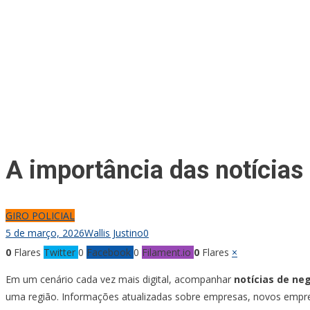
A importância das notícias
GIRO POLICIAL
5 de março, 2026
Wallis Justino
0
0
Flares
Twitter
0
Facebook
0
Filament.io
0
Flares
×
Em um cenário cada vez mais digital, acompanhar
notícias de neg
uma região. Informações atualizadas sobre empresas, novos empr