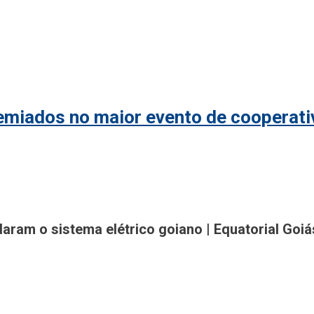
remiados no maior evento de cooperat
gião
am o sistema elétrico goiano | Equatorial Goiá