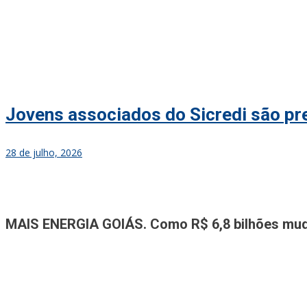
Jovens associados do Sicredi são p
28 de julho, 2026
Jornal A Tribuna
Jornal mais completo de Noticias e Informações de Rio Verde e Re
MAIS ENERGIA GOIÁS. Como R$ 6,8 bilhões mudar