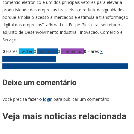
comércio eletrônico é um dos principais vetores para elevar a
produtividade das empresas brasileiras e reduzir desigualdades
porque amplia o acesso a mercados e estimula a transformação
digital das empresas”, afirma Luis Felipe Giesteira, secretário-
adjunto de Desenvolvimento Industrial, Inovação, Comércio e
Serviços.
0
Flares
Twitter
0
Facebook
0
Filament.io
0
Flares
×
Navegação
JORNAL A TRIBUNA Nº 335
Bruna Louise leva novo espetáculo a Anápolis e Goiânia em abril
de
Deixe um comentário
Post
Você precisa fazer o
login
para publicar um comentário.
Veja mais noticias relacionada