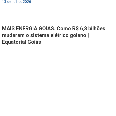
13 de julho, 2026
Jornal A Tribuna
Jornal mais completo de Noticias e Informações de Rio Verde e
MAIS ENERGIA GOIÁS. Como R$ 6,8 bilhões
Região
mudaram o sistema elétrico goiano |
Equatorial Goiás