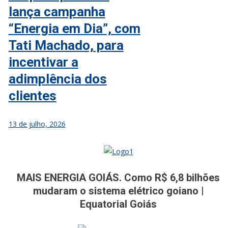
lança campanha
“Energia em Dia”, com
Tati Machado, para
incentivar a
adimplência dos
clientes
13 de julho, 2026
Jornal A Tribuna
Jornal mais completo de Noticias e Informações de Rio Verde e
MAIS ENERGIA GOIÁS. Como R$ 6,8 bilhões
Região
mudaram o sistema elétrico goiano |
Equatorial Goiás