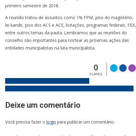
primeiro semestre de 2018.
A reunião tratou de assuntos como 1% FPM, piso do magistério,
lei kandir, piso dos ACS e ACE, licitações, programas federais, FEX,
entre outros temas da pauta. Lembramos que as reuniões do
conselho são importantes para nortear as próximas ações das
entidades municipalistas na luta municipalista.
0
FLARES
Navegação
Prefeitura de Acreúna oferece Equoterapia
Vereadores de Rio Verde presentes em evento do PP em Goiânia
de
Deixe um comentário
Post
Você precisa fazer o
login
para publicar um comentário.