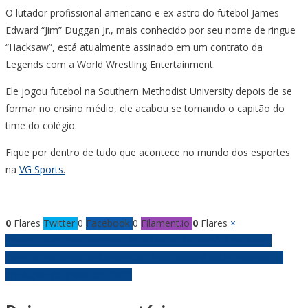
O lutador profissional americano e ex-astro do futebol James
Edward “Jim” Duggan Jr., mais conhecido por seu nome de ringue
“Hacksaw”, está atualmente assinado em um contrato da
Legends com a World Wrestling Entertainment.
Ele jogou futebol na Southern Methodist University depois de se
formar no ensino médio, ele acabou se tornando o capitão do
time do colégio.
Fique por dentro de tudo que acontece no mundo dos esportes
na
VG Sports.
0
Flares
Twitter
0
Facebook
0
Filament.io
0
Flares
×
Navegação
Como viajar com cachorro de avião: o que você deve saber
Com milho como protagonista, Brasil deverá bater recorde na
de
produção de grãos em 2022
Post