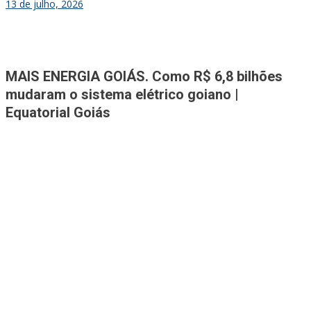
13 de julho, 2026
Jornal A Tribuna
Jornal mais completo de Noticias e Informações de Rio Verde e
MAIS ENERGIA GOIÁS. Como R$ 6,8 bilhões
Região
mudaram o sistema elétrico goiano |
Equatorial Goiás