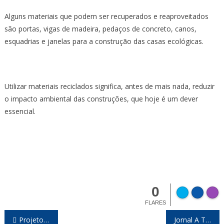
Alguns materiais que podem ser recuperados e reaproveitados
são portas, vigas de madeira, pedaços de concreto, canos,
esquadrias e janelas para a construção das casas ecológicas.
Utilizar materiais reciclados significa, antes de mais nada, reduzir
o impacto ambiental das construções, que hoje é um dever
essencial.
0
FLARES
Navegação
Projeto de Lissauer garante ensino de noções de Direito nas escolas estaduais
Jornal A Tribuna nº 286