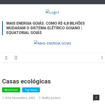
Jornal A Tribuna
Jornal mais completo de Noticias e Informações de Rio Verde e
MAIS ENERGIA GOIÁS. COMO R$ 6,8 BILHÕES
Região
MUDARAM O SISTEMA ELÉTRICO GOIANO |
EQUATORIAL GOIÁS
Casas ecológicas
NEGÓCIOS
Top News
0
8 De Novembro, 2022
Wallis Justino