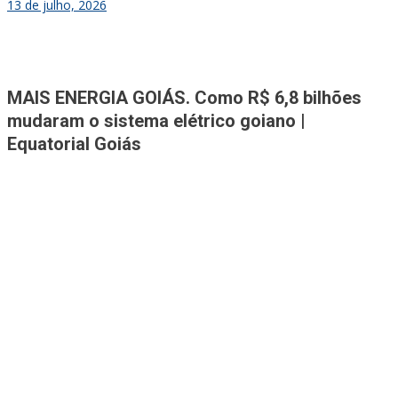
13 de julho, 2026
Jornal A Tribuna
Jornal mais completo de Noticias e Informações de Rio Verde e
MAIS ENERGIA GOIÁS. Como R$ 6,8 bilhões
Região
mudaram o sistema elétrico goiano |
Equatorial Goiás